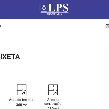
o
IXETA
Área do terreno:
Área da
construção:
360 m²
250 m²