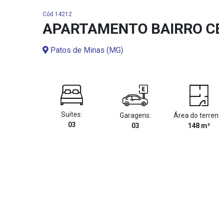
Cód 14212
APARTAMENTO BAIRRO C
Patos de Minas (MG)
Suítes:
Garagens:
Área do terren
03
03
148 m²