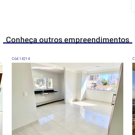
Conheça outros empreendimentos
Cód 14214
C